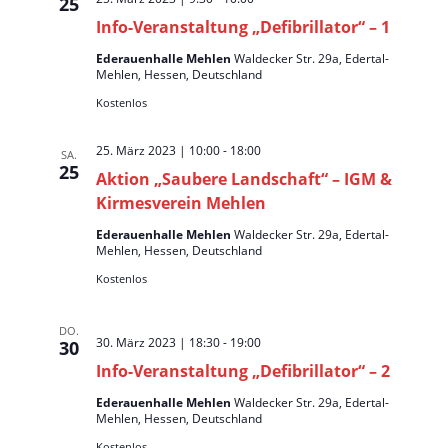
u
25
n
s
m
Info-Veranstaltung „Defibrillator“ – 1
s
t
w
Ederauenhalle Mehlen
Waldecker Str. 29a, Edertal-
t
a
ä
Mehlen, Hessen, Deutschland
a
l
h
Kostenlos
l
t
l
u
t
e
25. März 2023 | 10:00
-
18:00
SA.
n
25
u
n
Aktion „Saubere Landschaft“ – IGM &
g
n
.
Kirmesverein Mehlen
A
g
Ederauenhalle Mehlen
Waldecker Str. 29a, Edertal-
n
Mehlen, Hessen, Deutschland
e
s
Kostenlos
n
i
S
c
DO.
u
h
30. März 2023 | 18:30
-
19:00
30
t
c
Info-Veranstaltung „Defibrillator“ – 2
e
h
Ederauenhalle Mehlen
Waldecker Str. 29a, Edertal-
n
Mehlen, Hessen, Deutschland
e
-
Kostenlos