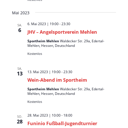
u
N
n
a
Mai 2023
d
v
6. Mai 2023 | 19:00
-
23:30
A
SA.
i
6
JHV – Angelsportverein Mehlen
n
g
s
a
Sportheim Mehlen
Waldecker Str. 29a, Edertal-
Mehlen, Hessen, Deutschland
t
i
Kostenlos
i
c
o
h
SA.
n
13. Mai 2023 | 19:00
-
23:30
13
t
Wein-Abend im Sportheim
e
n
Sportheim Mehlen
Waldecker Str. 29a, Edertal-
Mehlen, Hessen, Deutschland
,
Kostenlos
N
a
28. Mai 2023 | 10:00
-
18:00
SO.
28
v
Funinio Fußball-Jugendturnier