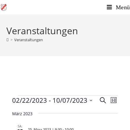
Menü
Veranstaltungen
>
Veranstaltungen
02/22/2023
 - 
10/07/2023
V
V
S
L
e
u
e
D
i
c
r
März 2023
r
s
a
h
a
t
t
a
e
SA.
n
e
25. März 2023 | 9:30
-
10:00