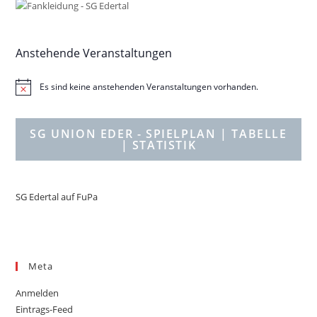
Anstehende Veranstaltungen
Es sind keine anstehenden Veranstaltungen vorhanden.
H
i
n
w
SG UNION EDER - SPIELPLAN
| TABELLE
e
| STATISTIK
i
s
SG Edertal auf FuPa
Meta
Anmelden
Eintrags-Feed