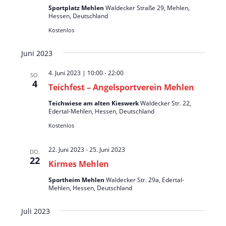
i
Sportplatz Mehlen
Waldecker Straße 29, Mehlen,
g
Hessen, Deutschland
a
Kostenlos
t
Juni 2023
i
o
4. Juni 2023 | 10:00
-
22:00
SO.
4
Teichfest – Angelsportverein Mehlen
n
Teichwiese am alten Kieswerk
Waldecker Str. 22,
Edertal-Mehlen, Hessen, Deutschland
Kostenlos
22. Juni 2023
-
25. Juni 2023
DO.
22
Kirmes Mehlen
Sportheim Mehlen
Waldecker Str. 29a, Edertal-
Mehlen, Hessen, Deutschland
Juli 2023