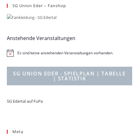
SG Union Eder – Fanshop
Anstehende Veranstaltungen
Es sind keine anstehenden Veranstaltungen vorhanden.
H
i
n
w
SG UNION EDER - SPIELPLAN
| TABELLE
e
| STATISTIK
i
s
SG Edertal auf FuPa
Meta