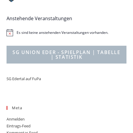
Anstehende Veranstaltungen
Es sind keine anstehenden Veranstaltungen vorhanden.
H
i
n
w
SG UNION EDER - SPIELPLAN
| TABELLE
e
| STATISTIK
i
s
SG Edertal auf FuPa
Meta
Anmelden
Eintrags-Feed
Kommentar-Feed